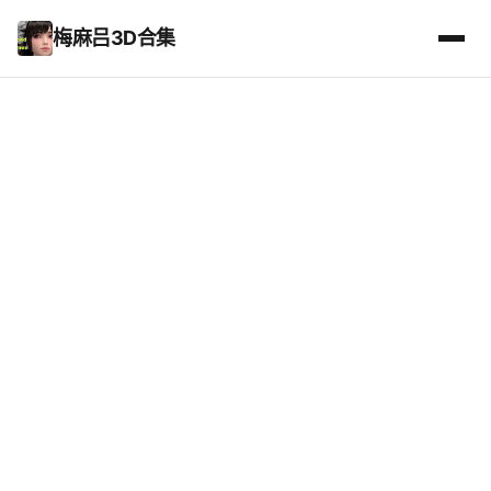
梅麻吕3D合集