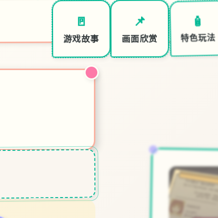
🧴
📌
🚪
特色玩法
画面欣赏
游戏故事