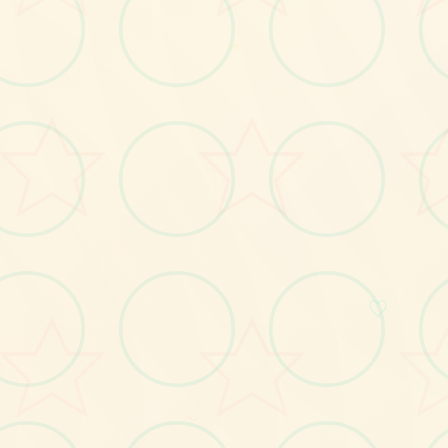
画面艺术展
★
感受游戏的视觉魅力
No.2
♡
～