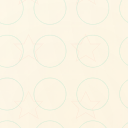
📺
No.1