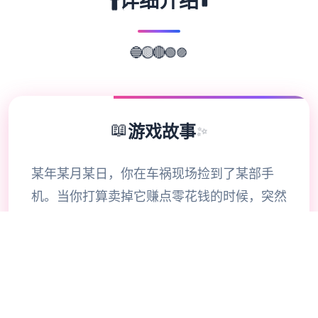
🚹
🚹
详细介绍
🔵
🟣
🟡
🔴
🟢
📖
游戏故事
✨
某年某月某日，你在车祸现场捡到了某部手
机。当你打算卖掉它赚点零花钱的时候，突然
接到了唯1电话。对方自称代号17号特工，是
某位特工，几乎无所不能。但是貌似脑袋失忆
了，把你认作她的顶头上司。那么你会让他做
些什么呢，教训欺负你的小太妹？调查你女神
的隐私？或者别的什么？