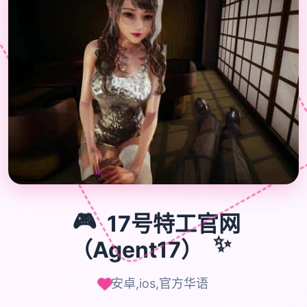

🎮
🎮
17号特工官网
（Agent17）
✨
安卓,ios,官方华语