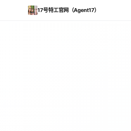
17号特工官网（Agent17）