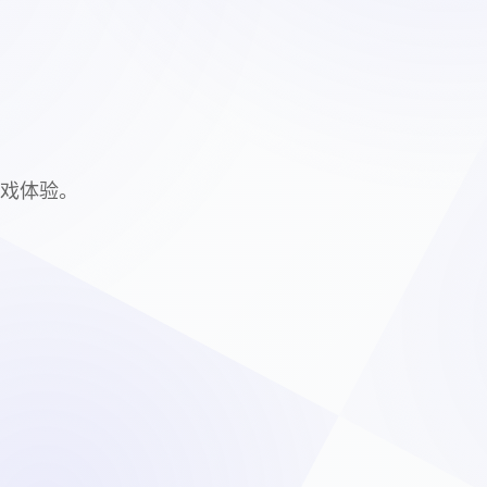
游戏体验。