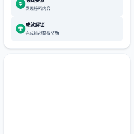
发现秘密内容
成就解锁
完成挑战获得奖励
“终于来了啊……”壹旁的女子迎面走来，并对他
说：“传说中的工具人……就是你吗？”
主人公在异区域中也必须打着各种零工来维持
生计，在铁匠铺帮忙打铁、酒馆中当店小二、
润色版下载 水电工幻想
完整版游戏，免费体验
2.3M+
总下载量