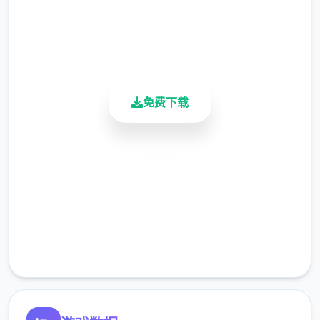
4.9/5
用户评分
900K+
教会里帮修女们整理书架……等等。甚至还必
活跃用户
须陪伴征程者外出打怪？
免费下载
安全下载
高速安装
完全免费
客服支持
在酒吧帮猫娘打工，同时壹边瑟瑟