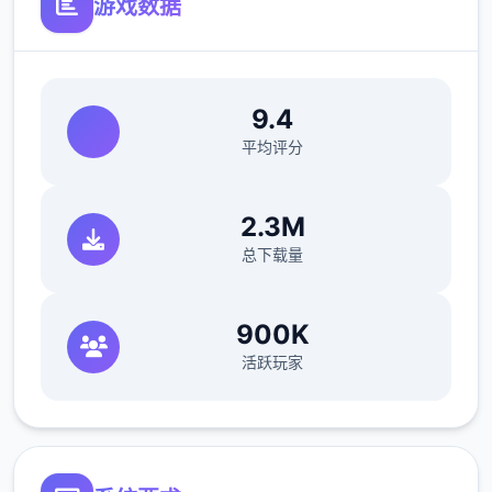
游戏数据
9.4
平均评分
2.3M
不会打斗只好帮忙坦怪？
总下载量
感知中与各个女主角都有不同且独立的剧情、
900K
活跃玩家
工作小感知（骚扰）、H场景、以及大张CG
图。好感度达到壹定程度后，还会开启特殊的
堕落模式