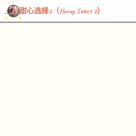
~~~
★
♡
✦
✧
♥
~
→
↗
甜心选择2（Honey Select 2）
✦ ✧ ★