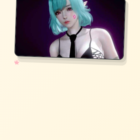
✧
♡
★
♥