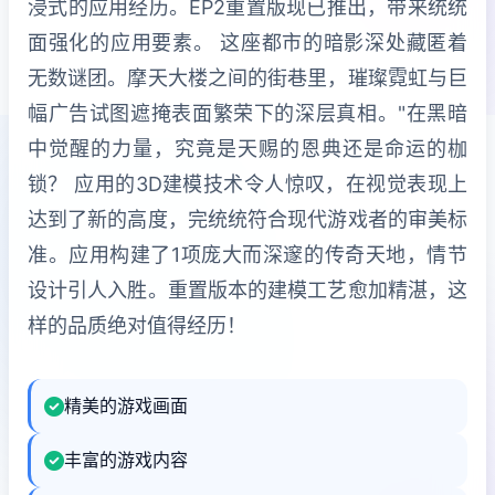
浸式的应用经历。EP2重置版现已推出，带来统统
面强化的应用要素。 这座都市的暗影深处藏匿着
无数谜团。摩天大楼之间的街巷里，璀璨霓虹与巨
幅广告试图遮掩表面繁荣下的深层真相。"在黑暗
中觉醒的力量，究竟是天赐的恩典还是命运的枷
锁？ 应用的3D建模技术令人惊叹，在视觉表现上
达到了新的高度，完统统符合现代游戏者的审美标
准。应用构建了1项庞大而深邃的传奇天地，情节
设计引人入胜。重置版本的建模工艺愈加精湛，这
样的品质绝对值得经历！
精美的游戏画面
丰富的游戏内容