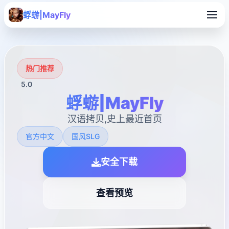
蜉蝣|MayFly
热门推荐
5.0
蜉蝣|MayFly
汉语拷贝,史上最近首页
官方中文
国风SLG
安全下载
查看预览