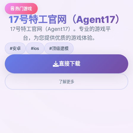
🗒️ 热门游戏
17号特工官网（Agent17）
17号特工官网（Agent17）。专业的游戏平
台，为您提供优质的游戏体验。
#安卓
#ios
#顶级建模
直接下载
了解更多