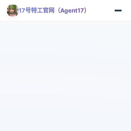
17号特工官网（Agent17）