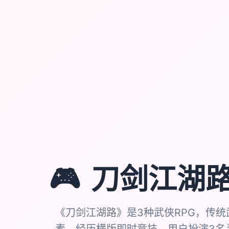
🎮
刀剑江湖
《刀剑江湖路》是3种武侠RPG，传