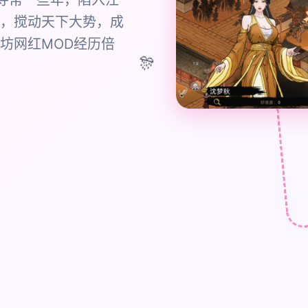
寻常一些年，陷入江
，搅动天下大势，成
坊网红MOD经历倍
🎊