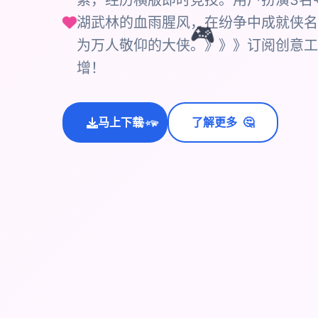
素，经历横版即时竞技。用户扮演3名
湖武林的血雨腥风，在纷争中成就侠名
🎮
为万人敬仰的大侠。》》》订阅创意工
增！
🤔
马上下载
了解更多
💫
✨
⭐