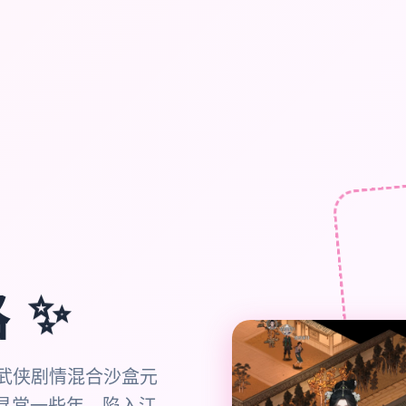
✨
路
统武侠剧情混合沙盒元