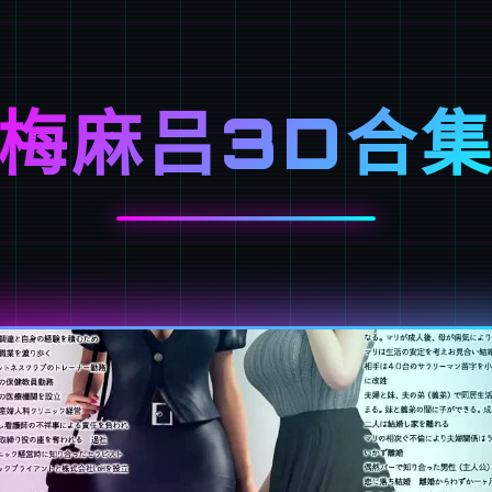
梅麻吕3D合