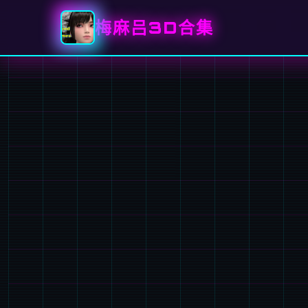
梅麻吕3D合集