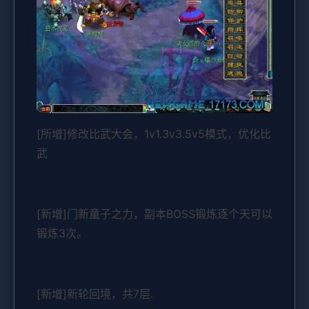
[所增]修改比武大会，1v1.3v3.5v5模式，优化比
武
[新增]门新童子之力，副本BOSS锻炼逐个天可以
锻炼3次。
[新增]新轮回境，共7层.