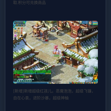
取.积分可兑换商品
[新增]新增超级红孩儿。恶魔泡泡，超级飞镰，
自在心袁，进阶沙暴，超级神柚