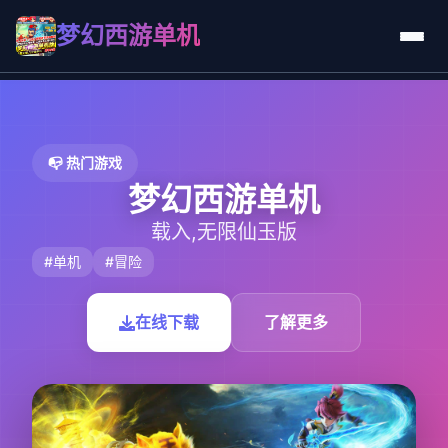
梦幻西游单机
📭 热门游戏
梦幻西游单机
载入,无限仙玉版
#单机
#冒险
在线下载
了解更多