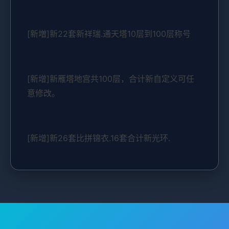
[新増]新22套新祥瑞.通天塔10层到100层称号
[新增]新雁塔地宫共100层，合计新自定义可任
意修改。
[新增]新26套比拼锦衣.16套合计新光环.