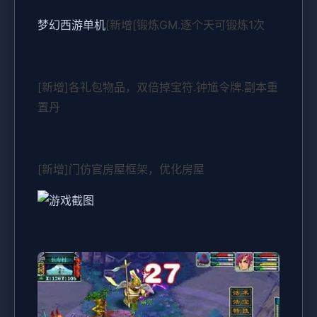
梦幻西游单机
[新增[锻炼GM.逐个天可锻炼1次
[新增]各礼包物品，双倍掉宝符.钟馗令牌.副本重
置丹
[新增]门仿官房屋框架，优化房屋