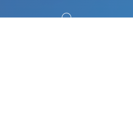
向下滚动
🔮 游戏简介
帝国入境所。专业的游戏平台，为您提供优质的游戏
体验。
游戏特色