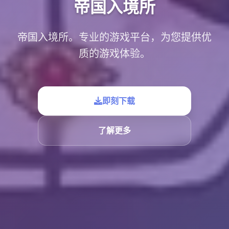
帝国入境所
帝国入境所。专业的游戏平台，为您提供优
质的游戏体验。
即刻下载
了解更多