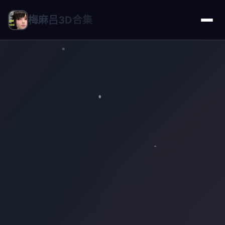
梅麻吕3D合集