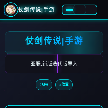
仗剑传说|手游
仗剑传说|手游
亚服,新版迭代版导入
#RPG
#放置