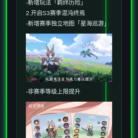
-新增玩法「羁绊历险」
2.开启S3赛季混沌终焉
-新增赛季独立地图「星海巡游」
-非赛季等级上限提升