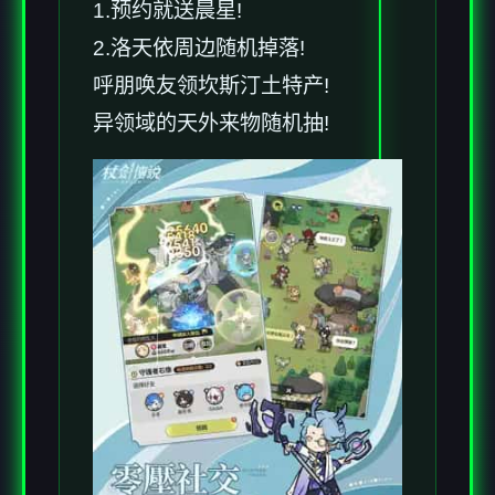
1.预约就送晨星!
2.洛天依周边随机掉落!
呼朋唤友领坎斯汀土特产!
异领域的天外来物随机抽!