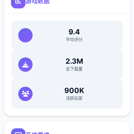
游戏数据
11日 交流战打美食俱乐部（这不纯纯pcr美食
殿），基本必输
18日 交流战打跑步萝卜爱好会。1般加奈打3
9.4
次，哥哥用必杀，然后加奈，哥哥分别平a就
平均评分
能打过。打完后打拂晓，胜败有三个条分支路
线（hard1周目基本必输，大量周目开局才能
2.3M
打得过）。这周应该能盈利10000左右
总下载量
21日 外出逛街，买哑铃和铁木屐，到书店买
10本奇遇之书，应该能触发香澄美剧情（重
要），买足够的礼物送到100信赖后解锁1起洗
900K
澡，有大量的钱买1到三个本本领书
活跃玩家
新菜单作战(拂晓战败北路线)25日 25日当晚
让妹妹做晚饭（史上最好大量做几天），触发
“新菜单作战”第二天以后，公会活动后妹妹来
开发新菜单，会触发几次剧情。