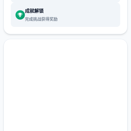
成就解锁
完成挑战获得奖励
独特争夺环境
数以万计的奇异怪物，加上几拾个独特的可解
锁本领，1定让你的奇遇旅途锻炼拾足，兴奋
到极致！
汉化版下载 妹相随～黑白世界
的缤纷冒险～
完整版游戏，免费体验
2.3M+
总下载量