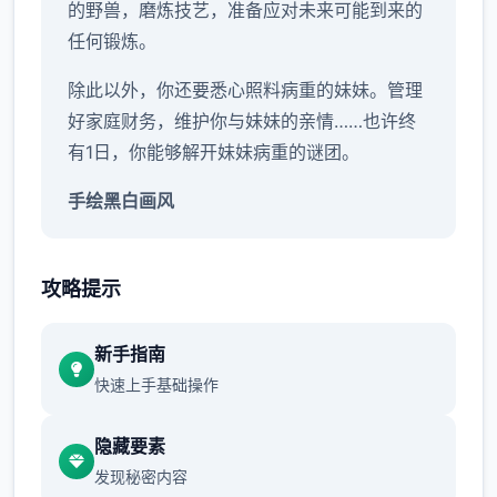
的野兽，磨炼技艺，准备应对未来可能到来的
任何锻炼。
除此以外，你还要悉心照料病重的妹妹。管理
好家庭财务，维护你与妹妹的亲情……也许终
有1日，你能够解开妹妹病重的谜团。
手绘黑白画风
虽然画面缺一些色彩，但程序中的环境绝对五
个彩缤纷！令人惊叹的黑白画面个性拾足，1
攻略提示
定会给你留下绝妙的回忆！
新手指南
快速上手基础操作
隐藏要素
发现秘密内容