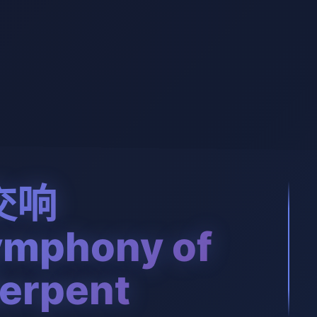
交响
mphony of
Serpent