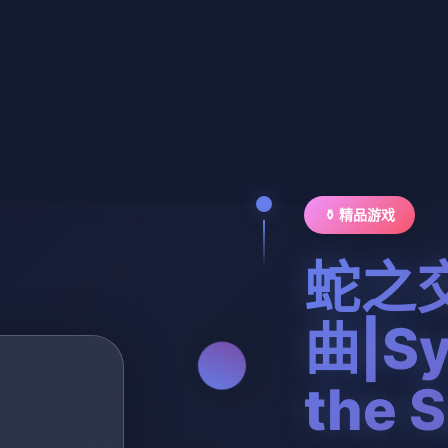
⚱️ 精品游戏
蛇之
曲|Sy
the 