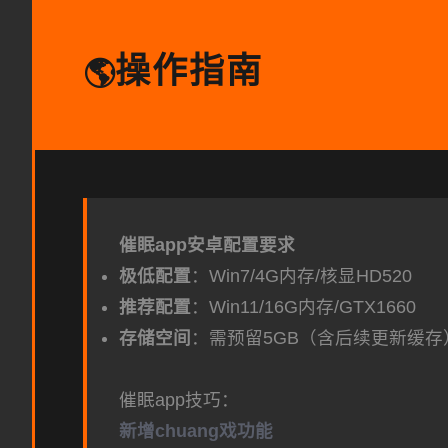
操作指南
🌎
催眠app安卓配置要求
​极低配置​
​：Win7/4G内存/核显HD520
​推荐配置​
​：Win11/16G内存/GTX1660
​存储空间​
​：需预留5GB（含后续更新缓存
催眠app技巧：
新增chuang戏功能