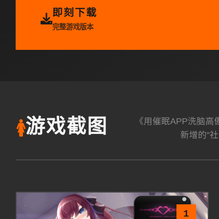
即刻下载
完整游戏版本
《用催眠APP洗脑
游戏截图
🚺
新增的“社
1