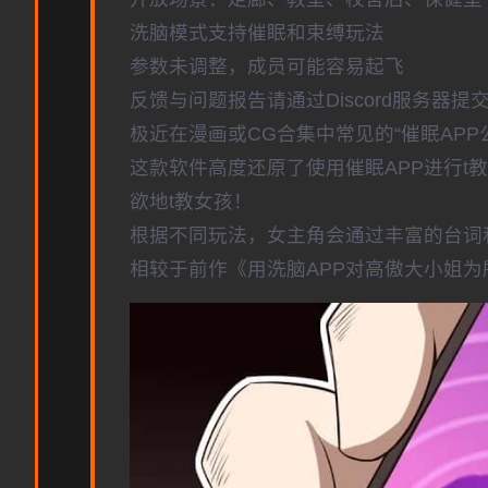
洗脑模式支持催眠和束缚玩法
参数未调整，成员可能容易起飞
反馈与问题报告请通过Discord服务器
极近在漫画或CG合集中常见的“催眠AP
这款软件高度还原了使用催眠APP进行
欲地t教女孩！
根据不同玩法，女主角会通过丰富的台词
相较于前作《用洗脑APP对高傲大小姐