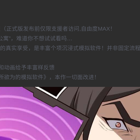
提交（正式版发布前仅限支援者访问,自由度MAX！
P公寓”，难道你不想试试看吗…
t教的真实享受，是丰富个项沉浸式模拟软件！并非固定流
和动画给予丰富样反馈
为所欲为的模拟软件》，本作一切面改进！