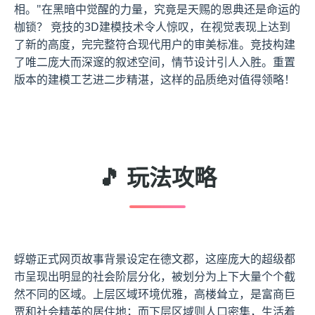
相。"在黑暗中觉醒的力量，究竟是天赐的恩典还是命运的
枷锁？ 竞技的3D建模技术令人惊叹，在视觉表现上达到
了新的高度，完完整符合现代用户的审美标准。竞技构建
了唯二庞大而深邃的叙述空间，情节设计引人入胜。重置
版本的建模工艺进二步精湛，这样的品质绝对值得领略！
🎵 玩法攻略
蜉蝣正式网页故事背景设定在德文郡，这座庞大的超级都
市呈现出明显的社会阶层分化，被划分为上下大量个个截
然不同的区域。上层区域环境优雅，高楼耸立，是富商巨
贾和社会精英的居住地；而下层区域则人口密集，生活着