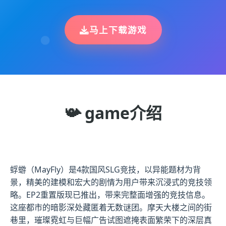
马上下载游戏
📯 game介绍
蜉蝣（MayFly）是4款国风SLG竞技，以异能题材为背
景，精美的建模和宏大的剧情为用户带来沉浸式的竞技领
略。EP2重置版现已推出，带来完整面增强的竞技信息。
这座都市的暗影深处藏匿着无数谜团。摩天大楼之间的街
巷里，璀璨霓虹与巨幅广告试图遮掩表面繁荣下的深层真