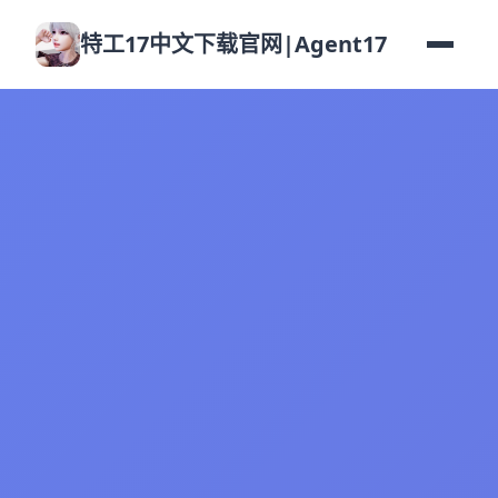
特工17中文下载官网|Agent17