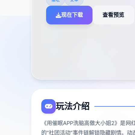
现在下载
查看预览
玩法介绍
《用催眠APP洗脑高傲大小姐2》是网
的“社团活动”事件链解锁隐藏剧情。动态