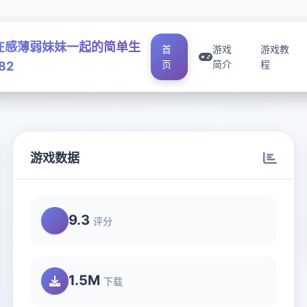
在感薄弱妹妹一起的简单生
首
游戏
游戏教
页
简介
程
82
游戏数据
9.3
评分
1.5M
下载