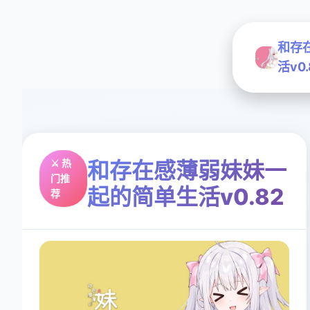
和存
活v0.
⚔️ 热
和存在感薄弱妹妹一
门推
起的简单生活v0.82
荐