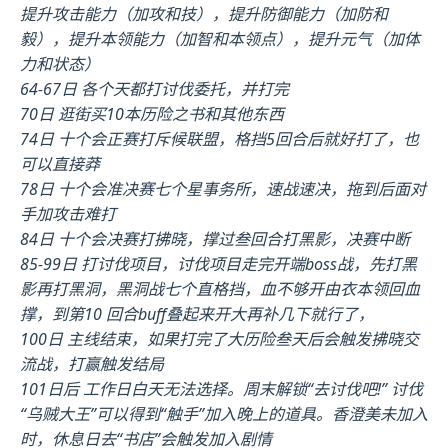
提升攻击能力（加攻和技），提升防御能力（加防和
毅），提升本领能力（加智和本领点），提升元气（加体
力和状态）
64-67日 各个天都打讨伐委托，并打完
70日 逛街买10本历险之书和其他东西
74日 十个会正赛打斥候联盟，格挡5回合后就好打了，也
可以直接莽
78日 十个会准决赛七个星事务所，速战速决，拖到后面对
手加攻击难打
84日 十个会决赛打拂晓，撑过叁回合打黑影，决赛中断
85-99日 打讨伐项目，讨伐项目走完开端boss战，先打黑
影再打黑洞，黑洞战七个直格挡，血不够开由衣本领回血
撑，到第10 回合buff叠起来开大再补几下就行了，
100日 主线结束，如果打完了大历险叁天后会触发拂晓交
流战，打赢触发结局
101日后 工作日白天无法选择。周末解锁“去讨伐吧!” 讨伐
“乌贼大王”可以得到“触手”加入晚上的道具。香澄美未加入
时，休息日去“书店”会触发加入剧情