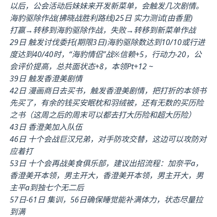
以后，公会活动后妹妹来开发新菜单，会触发几次剧情。
海豹驱除作战(拂晓战胜利路线)25日 实力测试(由香里)
打赢→转移到海豹驱除作战，失败→转移到新菜单作战
29日 触发讨伐委托(期限3日)海豹驱除数达到10/10或行进
度达到40/40时，“海豹情侣”战※信赖+5，行动力-20，公
会评价提高，总共面状态+8，本领Pt+12 ~
39日 触发香澄美剧情
42日 漫画商日去买书，触发香澄美剧情，把打折的本领书
先买了，有余的钱买安眠枕和羽绒被，还有无数的买历险
之书（这周之后的周末可以都去打大历险和超大历险）
43日 香澄美加入队伍
46日 十个会战巨汉兄弟，对手防攻交替，这边可以攻防对
应着打
53日 十个会再战美食俱乐部，建议出招流程：加奈平a，
香澄美开本领，男主开大，香澄美开本领，男主开大，男
主平a到独七个无二后
57日-61日 集训，56日确保睡觉能补满体力，状态尽量拉
到满