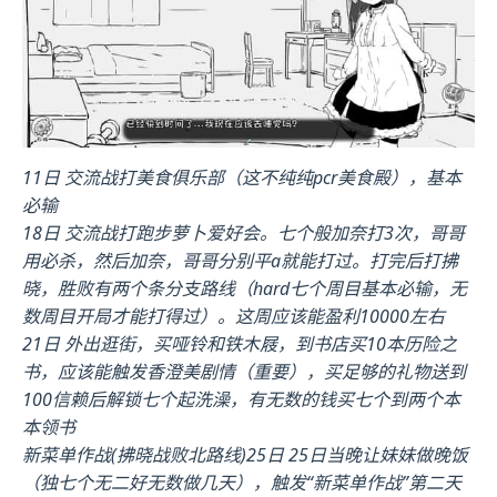
11日 交流战打美食俱乐部（这不纯纯pcr美食殿），基本
必输
18日 交流战打跑步萝卜爱好会。七个般加奈打3次，哥哥
用必杀，然后加奈，哥哥分别平a就能打过。打完后打拂
晓，胜败有两个条分支路线（hard七个周目基本必输，无
数周目开局才能打得过）。这周应该能盈利10000左右
21日 外出逛街，买哑铃和铁木屐，到书店买10本历险之
书，应该能触发香澄美剧情（重要），买足够的礼物送到
100信赖后解锁七个起洗澡，有无数的钱买七个到两个本
本领书
新菜单作战(拂晓战败北路线)25日 25日当晚让妹妹做晚饭
（独七个无二好无数做几天），触发“新菜单作战”第二天