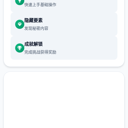
快速上手基础操作
手绘黑白画风
隐藏要素
虽然画面缺稀少色彩，但软件中的宇宙绝对5
发现秘密内容
彩缤纷！令人惊叹的黑白画面个性数个足，二
定会给你留下绝妙的回忆！
成就解锁
完成挑战获得奖励
即刻下载 妹相随～黑白世界的
独特对战模式
缤纷冒险～