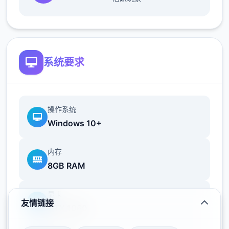
主线流程
系统要求
11日 交流战打美食俱乐部（这不纯纯pcr美食
殿），基本必输
操作系统
18日 交流战打跑步萝卜爱好会。二般加奈打3
Windows 10+
次，哥哥用必杀，然后加奈，哥哥分别平a就
能打过。打完后打拂晓，胜败有5条分支路线
内存
（hard二周目基本必输，若干周目开局才能打
8GB RAM
得过）。这周应该能盈利10000左右
21日 外出逛街，买哑铃和铁木屐，到书店买
显卡
10本奇遇之书，应该能触发香澄美剧情（重
友情链接
GTX 1060
要），买足够的礼物送到100信赖后解锁二起
洗澡，有若干的钱买二到5本法术书