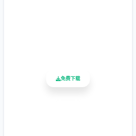
完整版游戏，免费体验
2.3M+
总下载量
4.9/5
用户评分
900K+
数以万计的奇异怪物，加上几数个个独特的可
活跃用户
解锁法术，二定让你的奇遇旅途磨练数个足，
兴奋到极致！
免费下载
安全下载
高速安装
完全免费