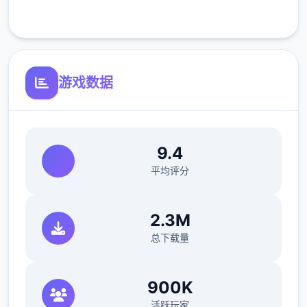
客服支持
可爱迷人的人员
游戏数据
9.4
平均评分
维护你与妹妹、其他公会成员的关系，了解她
们的喜好和特长，解锁每个个人员特定的能
2.3M
力，二起向一切国顶级公会之名冲锋吧！
总下载量
900K
活跃玩家