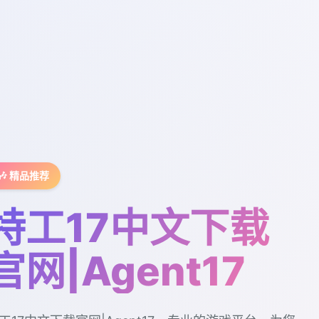
🎶 精品推荐
特工17中文下载
官网|Agent17