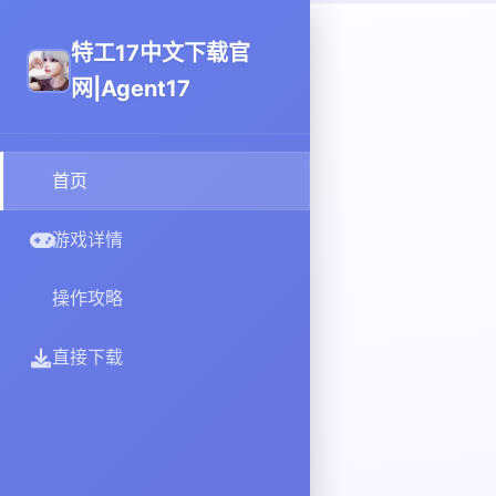
特工17中文下载官
网|Agent17
首页
游戏详情
操作攻略
直接下载