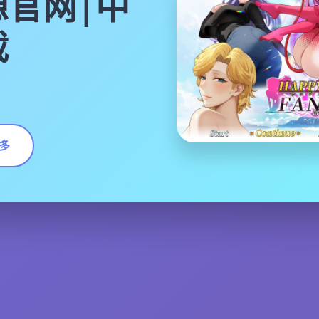
官网|中
载
多