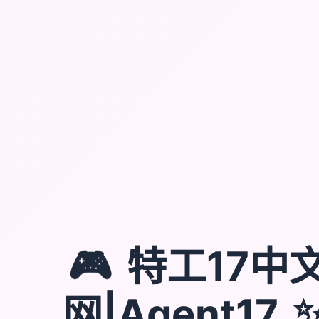
🎮
特工17中
网|Agent17