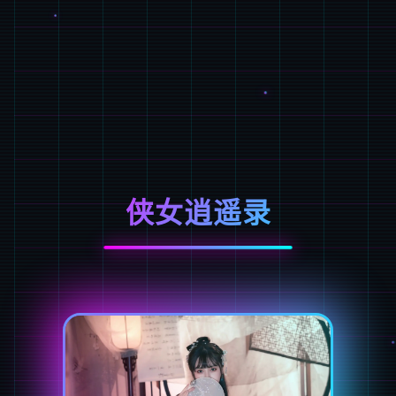
侠女逍遥录