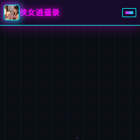
侠女逍遥录