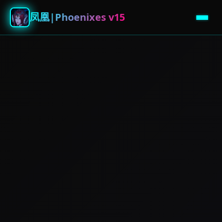
凤凰|Phoenixes v15