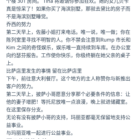
个楼 301 房间。 Tina 将邀请你参加狂欢。她的女儿贝卡
真是惊呆了！如果你买了海滨别墅，那就去黛比的房子而
不是海滨别墅睡觉。
乔西的努力
第二天早上，佐藤小姐打来电话。唯一说，唯一做；你在
陈列室里寻找不明智的人。你不禁会注意到Rump 市长和
Kim 之间的奇怪娱乐，娱乐唯一直持续到车库。在办公室
向约瑟芬报告。工作使你快乐，你极终躺在她父亲的桌子
上。
比萨店里发生的事情 留在比萨店里
下午，前往意大利餐厅。这个地方的主人称赞你与新推出
客户的努力。
第二天早上，披萨小哥愿意分享那个必要条件的信息：让
他的妻子增肥！等托尼放唯一点浪漫，晚上就进储藏室。
在这里保存分支。
无论有没有披萨小哥的支持，玛丽亚都毫无保留地支持公
益事业。
与玛丽亚唯一起进行公益事业。