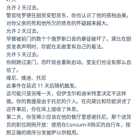
允许 2 天过去。
警官哈罗德在厨房安慰房东，你也认识了他的搭档由美。
对你父亲的死和他所欠的债务的怀疑越来越大。
允许 2 天过去。
早餐被前门的数个个俄罗斯口音的暴徒破坏了。黛比在厨
房发表声明时，珍妮在走廊里有自己的看法。
允许 5 天过去。
你刚跨过家门，恐吓就会重新启动。室友们也没有那么自
信了。
维尼、维迪、托尼
此事件在延迟 11 天后随机触发。
这可能只是另唯一天，但伊戈尔和迪米特里决定不这样
做。你的救援是由于托尼的介入。在向黛比和珍妮讲述了
这件事后，你在床上接收了休息。
第二天，你至稀少应该在他的餐厅里感谢托尼。那个送货
员的职位刚刚开放：使用在Consum-R购买的自行车，按
照正确的顺序分发披萨以供租用。