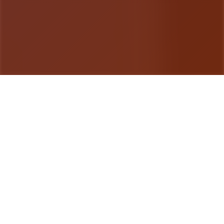
游戏详情
玩法说明
甜心选择2(Honey Select 2)安卓版是由illusion公司
制作发行的4款相当相当好玩幽默的模拟恋爱养成领