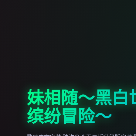
妹相随～黑白
缤纷冒险～