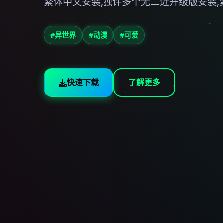
繁体中文安装,独许多个无二近升级版安装,
#异世界
#动漫
#可爱
快速下载
了解更多