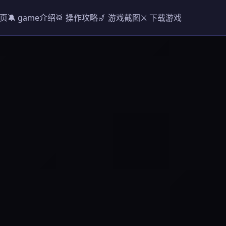
首页
🔕 game介绍
🥁 操作攻略
🎷 游戏截图
⚔️ 下载游戏