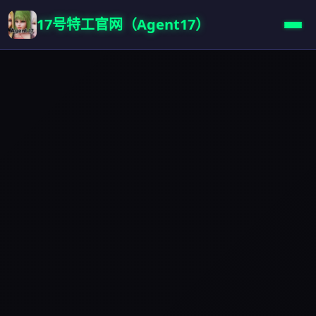
17号特工官网（Agent17）