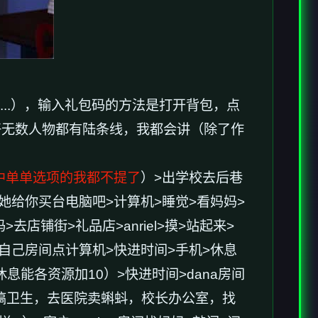
...），输入礼包码的方法是打开背包，点
好无数人物都有陆条线，我都会讲（除了作
中单单选项的我都不提了
）>出学校去后巷
>让她给你买台电脑吧>计算机>睡觉>看妈妈>
去店铺街>礼品店>anriel>摸>站起来>
>回自己房间点计算机>快进时间>手机>休息
能各资源加10）>快进时间>dana房间
，搞卫生，去医院卖蝌蚪，校长办公室，找