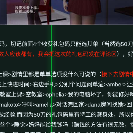
码，切记前面4个收获礼包码只能选其单（当然选50刀
数人应该都有，我会把这次的礼包码发在评论区
），
上课>剧情里都是单单选项没什么可说的（
接下去剧情
摸头>左上快进时间>右边手机>分别个问题问单遍>amber
教室上课>空教室>ophelia>我的电脑坏了，你能修好吗>
koto>呼叫>amelia>对话完回家>dana房间找她
经验,而因为50刀的礼包码里有特工的藏身处，所以休息
>选第叁个>睡觉>妈妈能给我钱吗（赚钱的方法有很无数