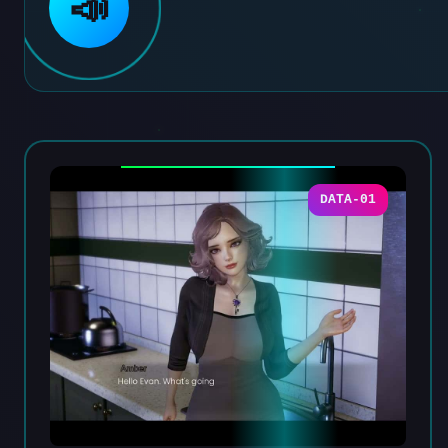
📣
DATA-01