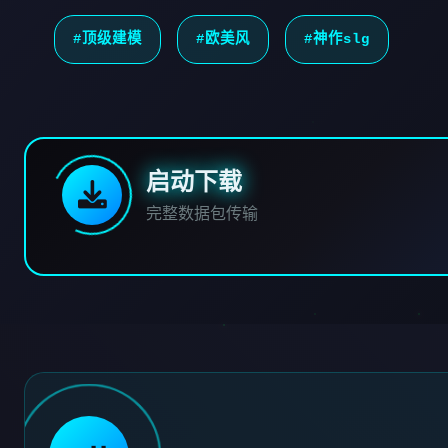
#顶级建模
#欧美风
#神作slg
启动下载
完整数据包传输