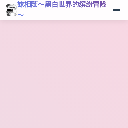
妹相随～黑白世界的缤纷冒险
～