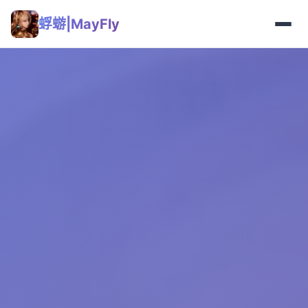
蜉蝣|MayFly