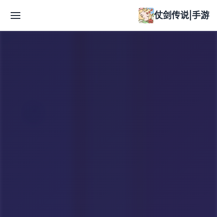
仗剑传说|手游