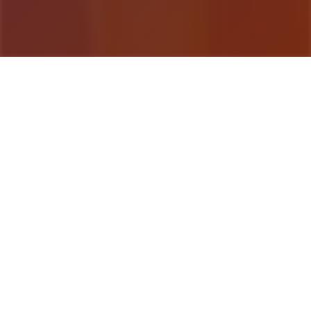
游戏详情
game介绍
欢迎来到随意又个性的仗剑传说-坎斯汀天地！ 在坎
斯汀天地中，你将化身为勇敢的奇遇者，在杖剑双子
的协助下拯救这片大陆。在这里，你将拨开层层迷
雾，觉察散落各地的珍稀宝物，经历自由探索的异天