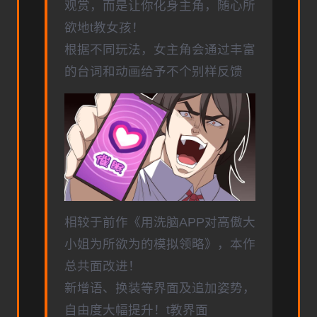
观赏，而是让你化身主角，随心所
欲地t教女孩！
根据不同玩法，女主角会通过丰富
的台词和动画给予不个别样反馈
相较于前作《用洗脑APP对高傲大
小姐为所欲为的模拟领略》，本作
总共面改进！
新增语、换装等界面及追加姿势，
自由度大幅提升！t教界面