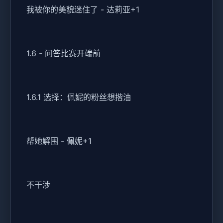
我被你的美貌迷住了 - 达莉亚+1
1.6 - 问答比赛开端前
1.6.1 选择：佩妮的粉丝想揩油
帮她解围 - 佩妮+1
不干涉