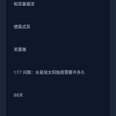
帕耳塞福涅
德莫忒耳
芙蕾雅
1.7.7 问题：水星绕太阳独周需要许多久
88天